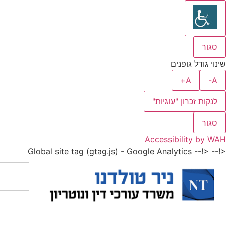
סגור
שינוי גודל גופנים
A+
A-
לנקות זכרון "עוגיות"
סגור
Accessibility by WAH
<!-- Global site tag (gtag.js) - Google Analytics
<!--