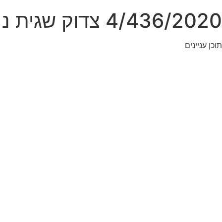
4/436/2020 צדוק שגית נ בוכהיים ערן ואח' פס"ד מיום 6.7.22
תוכן עניינים