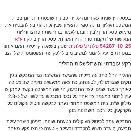
יתן לאחרונה על ידי כבוד השופטת רות רונן בבית
ון
, נדונה סוגיית האיזון שבין זכות התובע להבטיח את
הדין לבין חובתו לעמוד בדרישות הפרוצדורליות
 תקנות סדר הדין האזרחי.
פסק הדין בתיק
רע"א
' פלונית
עוסק בשאלה קריטית: האם איחור
עיקול זמני למשיב מוביל לפקיעתו האוטומטית של הצו.
תי והשתלשלות ההליך
בתביעה נזיקית שהגישה המשיבה נגד המבקש בגין
מו לה, לטענתה, כתוצאה ממעשים מיניים שביצע בה
 שנים
.
לצד התביעה, הגישה המשיבה בקשה למתן צו
עיקול זמני במעמד צד אחד על נכסי המבקש עד לשווי של כ-2.8
בית המשפט המחוזי נעתר לבקשה והטיל עיקולים על
י רכב וחשבונות בנק
.
לביטול העיקולים בטענות שונות, ביניהן היעדר עילת
דר חשש להכבדה ובעיקר – טענה כי הצו פקע מאחר