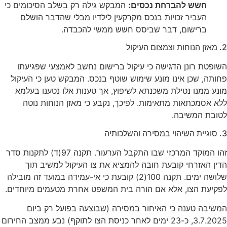
להברחת נכסים:
המבקש גילה רק בשלב הסיכומים כי
 זכויות בנכס מקרקעין לילדיו מבלי שהדבר הושלם
ום, דבר שביסס חשש ממשי להכבדה
.
ן הדגישה כי עיקול ברישום נחשב לאמצעי שפגיעתו
 אינו מונע שימוש שוטף בנכס
.
המבקש טען כי העיקול
נטילת משכנתא לשיפוץ, אך טענות אלו נטענו בעלמא
אות מתאימות
.
לפיכך, נקבע כי מאזן הנוחות נוטה
יבה
.
המרכזי שבו התקבל הערעור
.
תקנה 97(ד) לתקנות סדר
י קובעת חובה להמציא את צו העיקול למשיב תוך
.
תקנה 100(2) קובעת כי אי-עמידה במועד זה מובילה
, אלא אם הורה בית המשפט אחרת מטעמים מיוחדים
.
ה כי האיחור במסירה (שבוצעה בפועל רק ביום
3.7.2025, כ-23 ימים לאחר כניסת הצו לתוקף) נבע ממצב החירום