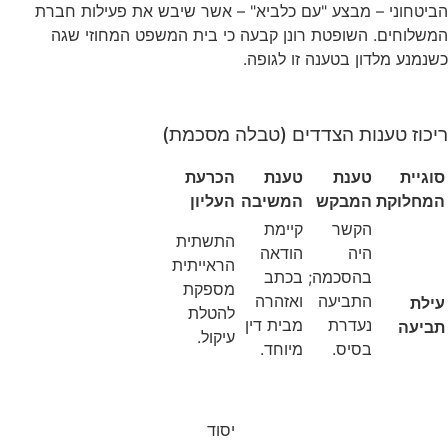
 מבצע "עם כלביא" – אשר שיבש את פעילות חברת
השופטת רונן קבעה כי בית המשפט המחוזי שגה
ון בטענה זו לגופה
.
ות הצדדים (טבלה מסכמת)
טענת
טענת
הכרעת
המבקש
המשיבה
העליון
הקשר
קיימת
התשתית
היה
הודאה
הראייתית
בהסכמה;
בכתב
מספקת
התביעה
ואזהרה
להטלת
נעדרת
מבית דין
עיקול
.
בסיס
.
מיוחד
.
יסוד