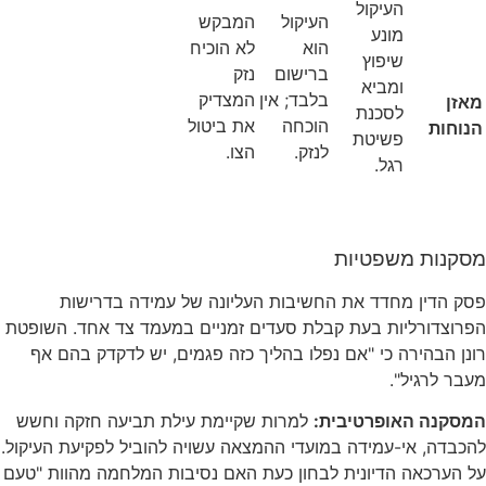
העיקול
העיקול
המבקש
מונע
הוא
לא הוכיח
שיפוץ
ברישום
נזק
ומביא
בלבד;
אין
המצדיק
לסכנת
הוכחה
את ביטול
פשיטת
לנזק
.
הצו
.
רגל
.
שפטיות
חדד את החשיבות העליונה של עמידה בדרישות
ות בעת קבלת סעדים זמניים במעמד צד אחד
.
השופטת
ה כי "אם נפלו בהליך כזה פגמים, יש לדקדק בהם אף
"
.
ופרטיבית:
למרות שקיימת עילת תביעה חזקה וחשש
-עמידה במועדי ההמצאה עשויה להוביל לפקיעת העיקול
.
הדיונית לבחון כעת האם נסיבות המלחמה מהוות "טעם