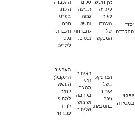
אין חשש
סכום
ההכבדה
לגבייה
תביעה
הוכח,
לאור
גבוה
בפרט
מעמדו
וחשש
נוכח
של
להברחת
העברת
המבקש
.
נכסים
.
נכס
לילדים
.
הערעור
האיחור
הצו פקע
התקבל;
נבע
בשל
הנושא
ממצב
איחור
יוחזר
מלחמה
ניכר
למחוזי
ושיבושי
בהמצאה
.
לדיון
שליחים
.
עובדתי
.