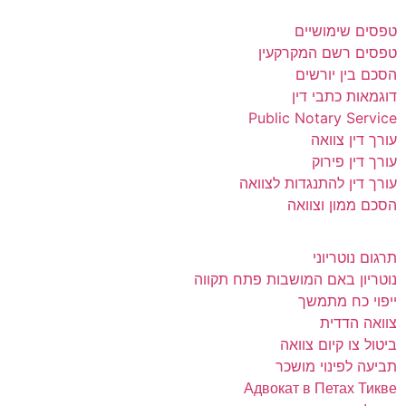
מושיים
ם המקרקעין
יורשים
תבי דין
Public Notar
וואה
ירוק
להתנגדות לצוואה
 וצוואה
יוני
אם המושבות פתח תקווה
מתמשך
ית
יום צוואה
נוי מושכר
Адвокат в Пет