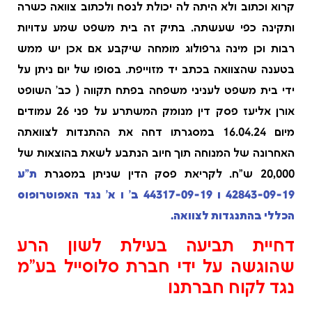
קרוא וכתוב ולא היתה לה יכולת לנסח ולכתוב צוואה כשרה
ותקינה כפי שעשתה. בתיק זה בית משפט שמע עדויות
רבות וכן מינה גרפולוג מומחה שיקבע אם אכן יש ממש
בטענה שהצוואה בכתב יד מזוייפת. בסופו של יום ניתן על
ידי בית משפט לעניני משפחה בפתח תקווה ( כב' השופט
אורן אליעז פסק דין מנומק המשתרע על פני 26 עמודים
מיום 16.04.24 במסגרתו דחה את ההתנדות לצוואתה
האחרונה של המנוחה תוך חיוב הנתבע לשאת בהוצאות של
20,000 ש"ח. לקריאת פסק הדין שניתן במסגרת
ת"ע
42843-09-19 ו 44317-09-19 ב' ו א' נגד האפוטרופוס
הכללי בהתנגדות לצוואה.
דחיית תביעה בעילת לשון הרע
שהוגשה על ידי חברת סלוסייל בע"מ
נגד לקוח חברתנו