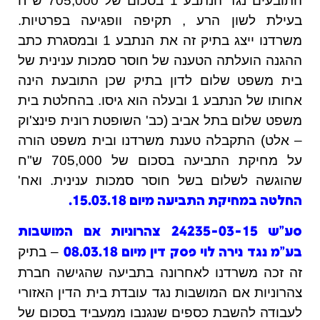
התובעים נגד הנתבע 1 בסכום של 705,000 ש"ח
בעילת לשון הרע , תקיפה וופגיעה בפרטיות.
משרדנו ייצג בתיק זה את הנתבע 1 ובמסגרת כתב
ההגנה הועלתה הטענה של חוסר סמכות ענינית של
בית משפט שלום לדון בתיק שכן התובעת הינה
אחותו של הנתבע 1 ובעלה הוא גיסו. בהחלטת בית
משפט שלום בתל אביב (כב' השופטת רונית פינצ'וק
– אלט) התקבלה טענת משרדנו ובית משפט הורה
על מחיקת התביעה בסכום של 705,000 ש"ח
שהוגשה לשלום בשל חוסר סמכות ענינית. ואח'
החלטה במחיקת התביעה מיום 15.03.18.
סע"ש 24235-03-15 צהרוניות אם המושבות
– בתיק
בע"מ נגד נירה לוי פסק דין מיום 08.03.18
זה זכה משרדנו לאחרונה בתביעה שהגישה חברת
צהרוניות אם המושבות נגד עובדת בית הדין האזורי
לעבודה להשבת כספים שנגנבו ממעביד בסכום של