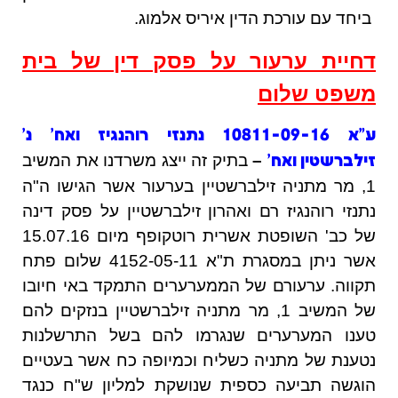
ביחד עם עורכת הדין איריס אלמוג.
דחיית ערעור על פסק דין של בית
משפט
שלום
ע"א 10811-09-16 נתנזי רוהנגיז ואח' נ'
–
בתיק זה ייצג משרדנו את המשיב
זילברשטין ואח
'
1, מר מתניה זילברשטיין בערעור אשר הגישו ה"ה
נתנזי רוהנגיז רם ואהרון זילברשטיין על פסק דינה
של כב' השופטת אשרית רוטקופף מיום 15.07.16
אשר ניתן במסגרת ת"א 4152-05-11 שלום פתח
תקווה. ערעורם של הממערערים התמקד באי חיובו
של המשיב 1, מר מתניה זילברשטיין בנזקים להם
טענו המערערים שנגרמו להם בשל התרשלנות
נטענת של מתניה כשליח וכמיופה כח אשר בעטיים
הוגשה תביעה כספית שנושקת למליון ש"ח כנגד