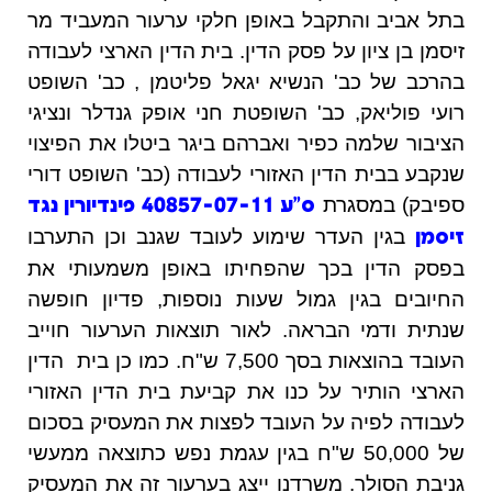
בתל אביב והתקבל באופן חלקי ערעור המעביד מר
זיסמן בן ציון על פסק הדין. בית הדין הארצי לעבודה
בהרכב של כב' הנשיא יגאל פליטמן , כב' השופט
רועי פוליאק, כב' השופטת חני אופק גנדלר ונציגי
הציבור שלמה כפיר ואברהם ביגר ביטלו את הפיצוי
שנקבע בבית הדין האזורי לעבודה (כב' השופט דורי
ספיבק) במסגרת
ס"ע 40857-07-11 פינדיורין נגד
בגין העדר שימוע לעובד שגנב וכן התערבו
זיסמן
בפסק הדין בכך שהפחיתו באופן משמעותי את
החיובים בגין גמול שעות נוספות, פדיון חופשה
שנתית ודמי הבראה. לאור תוצאות הערעור חוייב
העובד בהוצאות בסך 7,500 ש"ח. כמו כן בית הדין
הארצי הותיר על כנו את קביעת בית הדין האזורי
לעבודה לפיה על העובד לפצות את המעסיק בסכום
של 50,000 ש"ח בגין עגמת נפש כתוצאה ממעשי
גניבת הסולר. משרדנו ייצג בערעור זה את המעסיק