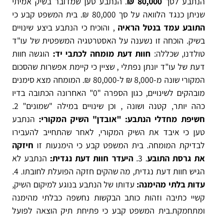
הנתבע לסך
80,000 ₪
.
הנתבע טען שמדובר בשיק אמיתי
שניתן כנגד הלוואה על סך 80,000 ₪
.
בית המשפט קבע כי
התובע עמד בנטל הראיה
, והוכיח כי הנתבע ביצע שינויים
בשיק
. הוכחה זו נשענה על האסטרטגיה המשפטית של עו"ד
טולדנו, שכללה:
חוות דעת מומחה לכתבי יד:
הוגשה חוות
דעת של עו"ד יונתן נפתלי
, שציין כי קיימת אפשרות שהסכום
המקורי שונה מ-8,000 ₪ ל-80,000 ₪
.
המומחה מצא סימנים
מובהקים לשינויים, כגון הספרה "0" האחרונה הכתובה בדיו
כהה יותר, קטנה ושונה
, וכן שינויים במילה "שמונים" 2.
חשיפת מחדלי הנתבע:
"אובדן" השיק המקורי:
הנתבע
טען כי איבד את השיק המקורי, לאחר שהתחייב להעבירו
לבדיקת המומחה
.
בית המשפט קבע כי הימנעות זו
חיזקה
את גרסת התובע
. 3.
היעדר חוות דעת נגדית:
הנתבע לא
הגיש חוות דעת נגדית, מה שהקים חזקה הפועלת לחובתו
. 4.
עדות בלתי מהימנה:
עדותו של הנתבע בנוגע למיקום השיק,
קשיי כתיבה וזהות כותב הבקשות נחשפה כבלתי מהימנה
ומתחמקת
.
בית המשפט קבע כי פתיחת תיק הוצאה לפועל