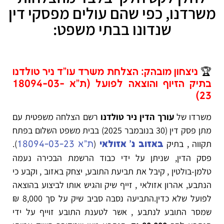
משרדנו, כפי שהם עולים מפסקי דין
שנדונו בבתי משפט:
🏆
ניצחון מובהק: הצלחת משרד עו"ד ניר טולדנו
בתיק הזיוף והוצאה לפועל (ת"א 18094-03-
23)
משרדו של
עורך הדין ניר טולדנו
רשם הצלחה משפטית עם
מתן פסק דין (30 בנובמבר 2025) בבית משפט השלום בפתח
תקווה
, בתיק
(
)
.
באזוב נ' אזולאי
ת"א 18094-03-23
פסק הדין, שניתן על ידי כבוד הרשמת הבכירה נעמה
טלמן-בולטין
, קיבל את תביעת התובע, יצחק באזוב
, וקבע כי
הנתבע, אהרון אזולאי
, זייף שיק והגיש אותו לביצוע בהוצאה
לפועל שלא כדין
.
התביעה נסבה סביב שיק על סך 8,000 ₪
שמסר התובע לנתבע
, אשר לטענת התובע זוייף על ידי