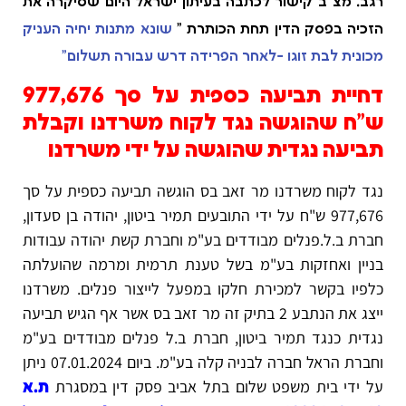
רגב. מצ"ב קישור לכתבה בעיתון ישראל היום שסיקרה את
הזכיה בפסק הדין תחת הכותרת "
שונא מתנות יחיה העניק
מכונית לבת זוגו -לאחר הפרידה דרש עבורה תשלום"
דחיית תביעה כספית על סך 977,676
ש"ח שהוגשה נגד לקוח משרדנו וקבלת
תביעה נגדית שהוגשה על ידי משרדנו
נגד לקוח משרדנו מר זאב בס הוגשה תביעה כספית על סך
977,676 ש"ח על ידי התובעים תמיר ביטון, יהודה בן סעדון,
חברת ב.ל.פנלים מבודדים בע"מ וחברת קשת יהודה עבודות
בניין ואחזקות בע"מ בשל טענת תרמית ומרמה שהועלתה
כלפיו בקשר למכירת חלקו במפעל לייצור פנלים. משרדנו
ייצג את הנתבע 2 בתיק זה מר זאב בס אשר אף הגיש תביעה
נגדית כנגד תמיר ביטון, חברת ב.ל פנלים מבודדים בע"מ
וחברת הראל חברה לבניה קלה בע"מ. ביום 07.01.2024 ניתן
על ידי בית משפט שלום בתל אביב פסק דין במסגרת
ת.א