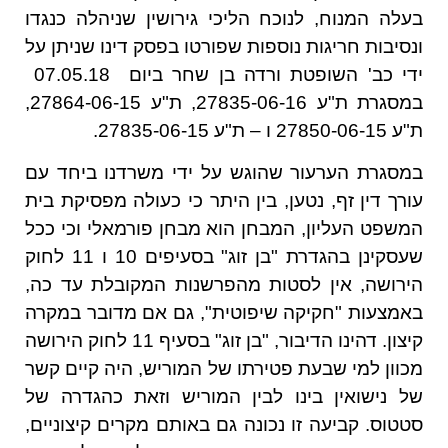
בעלה המנוח, לנוכח הליכי גירושין שניהלה כנגדו
ונסיבות חריגות נוספות שפורטו בפסק דינו שניתן על
ידי כב' השופטת ורדה בן שחר ביום 07.05.18
במסגרת ת"ע 27835-06-16, ת"ע 27864-06-15,
ת"ע 27850-06-15 ו – ת"ע 27835-06-15.
במסגרת הערעור שהוגש על ידי משרדנו ביחד עם
עורך דין זף, נטען, בין היתר כי כעולה מפסיקת בית
המשפט העליון, המבחן הוא מבחן פורמאלי וכי ככל
שעסקינן בהגדרת "בן זוג" בסעיפים 10 ו 11 לחוק
הירושה, אין לסטות מהפרשנות המקובלת עד כה,
באמצעות "חקיקה שיפוטית", גם אם מדובר במקרה
קיצון. דהינו הדיבור, "בן זוג" בסעיף 11 לחוק הירושה
מכוון למי שבעת פטירתו של המוריש, היה קיים קשר
של נישואין בינו לבין המוריש וזאת כהגדרה של
סטטוס. קביעה זו נכונה גם באותם מקרים קיצוניים,