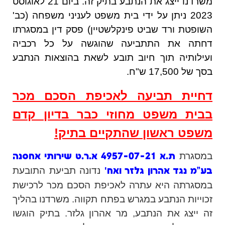
משרדנו ייצג את הנתבע בתיק זה. ביום 21 לאוגוסט
2023 ניתן על ידי בית משפט לעניני משפחה (כב'
השופטת ורד שביט פינקלשטיין) פסק דין במסגרתו
דחתה את התתביעה שהוגשה על כל רכביה
ועילותיה תוך חיוב תובע לשאת בהוצאות הנתבע
בסך של 17,500 ש"ח.
דחיית תביעה לאכיפת הסכם מכר
בבית משפט מחוזי כבר בדיון קדם
משפט ראשון שהתקיים בתיק!
במסגרת
ת.א 4957-07-21
א.ר.ט שירותי אחסנה
'
נדונה תביעת התובעת
בע"מ נגד אהרון גלזר ואח
במסגרתה היא עתרה לאכיפת הסכם מכר לרכישת
זכוייות הנתבע במגרש בפתח תקווה. משרדנו בהליך
זה ייצג את הנתבע, מר אהרון גלזר. בתיק הוגשו