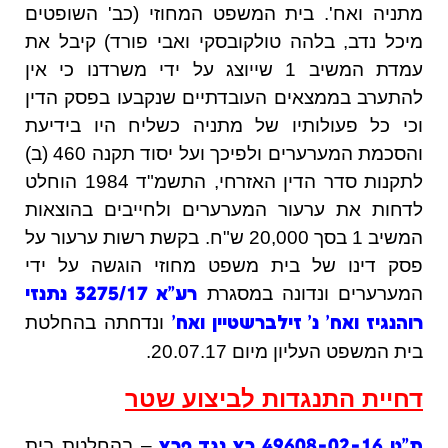
מתניה ואח'. בית המשפט המחוזי (כב' השופטים
מיכל נדב, בלהה טולקובסקי ואבי פורד) קיבל את
עמדת המשיב 1 שייוצג על ידי משרדנו כי אין
להתערב בממצאים העובדתיים שנקבעו בפסק הדין
וכי כל פעולותיו של מתניה כשליח היו בידיעת
והסכמת המערערים ולפיכך ועל יסוד תקנה 460 (ב)
לתקנות סדר הדין האזרחי, התשמ"ד 1984 הוחלט
לדחות את ערעור המערערים ולחייבים בהוצאות
המשיב 1 בסך 20,000 ש"ח. בקשת רשות ערעור על
פסק דינו של בית משפט מחוזי הוגשה על ידי
המערערים ונדונה במסגרת
רע"א 3275/17 נתנזי
ונדחתה בהחלטת
רוהנגיז ואח' נ' זילברשטיין ואח'
בית המשפט העליון מיום 20.07.17.
דחיית התנגדות לביצוע שטר
– בהחלטת בית
ת"ט 49608-02-16 כץ נגד פרץ