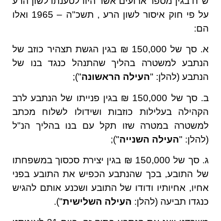
ש"ח בגין מספר ארועים אשר היוו לטענתו לשון הרע
על פי חוק איסור לשון הרע , תשכ"ה – 1965 ואלו
הם:
א. סך של 150,000 ₪ בגין הגשת תצהיר כוזב של
הנתבע למשטרה בהליך שהתנהל כנגד בנו של
הנתבע (להלן: "
העילה הראשונה
");
ב. סך של 150,000 ₪ בגין פנייתו של הנתבע לרב
הקהילה בעלילות כוזבות ושידולו לשלוח מכתב
למשטרה במטרה שזו תקל עם בנו בהליך הנ"ל
(להלן: "
העילה השנייה
");
ג. סך של 150,000 ₪ בגין יצירת סכסוך במשפחתו
של התובע, בכך שהנתבע הכפיש את התובע בפני
אחיו, אחיותיו ודודו של התובע ושכנע אותם להגיש
כנגדו תביעה (להלן:
העילה השלישית
").