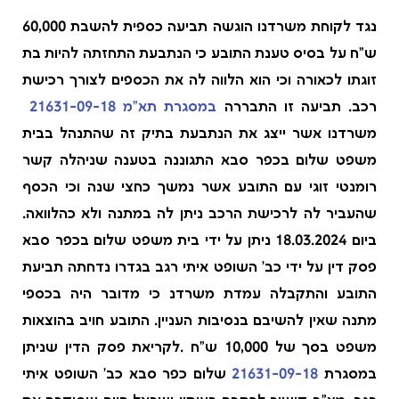
נגד לקוחת משרדנו הוגשה תביעה כספית להשבת 60,000
ש"ח על בסיס טענת התובע כי הנתבעת התחזתה להיות בת
זוגתו לכאורה וכי הוא הלווה לה את הכספים לצורך רכישת
רכב. תביעה זו התבררה
במסגרת תא"מ 21631-09-18
משרדנו אשר ייצג את הנתבעת בתיק זה שהתנהל בבית
משפט שלום בכפר סבא התגוננה בטענה שניהלה קשר
רומנטי זוגי עם התובע אשר נמשך כחצי שנה וכי הכסף
שהעביר לה לרכישת הרכב ניתן לה במתנה ולא כהלוואה.
ביום 18.03.2024 ניתן על ידי בית משפט שלום בכפר סבא
פסק דין על ידי כב' השופט איתי רגב בגדרו נדחתה תביעת
התובע והתקבלה עמדת משרדנ כי מדובר היה בכספי
מתנה שאין להשיבם בנסיבות העניין. התובע חויב בהוצאות
משפט בסך של 10,000 ש"ח .לקריאת פסק הדין שניתן
במסגרת
21631-09-18
שלום כפר סבא כב' השופט איתי