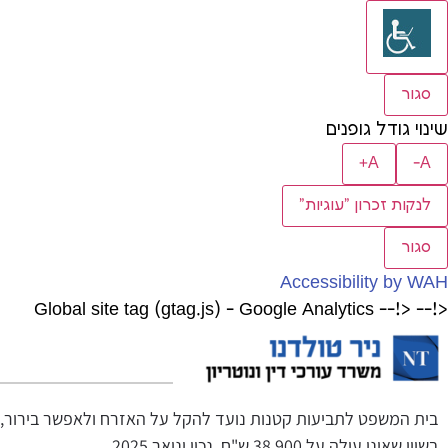
סגור
שינוי גודל גופנים
A+
A-
לנקות זכרון "עוגיות"
סגור
Accessibility by WAH
<!-- Global site tag (gtag.js) - Google Analytics
<!--
בית המשפט לתביעות קטנות נועד להקל על האזרח ולאפשר בירור,בד
בשווי שאינו עולה על 38,900 ש"ח נכון ינואר 2025..